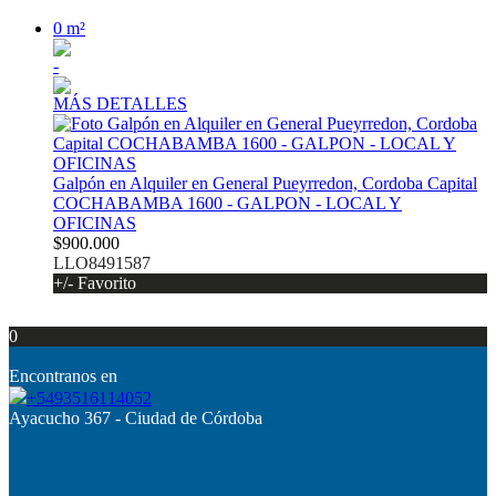
0 m²
-
MÁS DETALLES
Galpón en Alquiler en General Pueyrredon, Cordoba Capital
COCHABAMBA 1600 - GALPON - LOCAL Y
OFICINAS
$900.000
LLO8491587
+/- Favorito
0
Encontranos en
+5493516114052
Ayacucho 367 - Ciudad de Córdoba