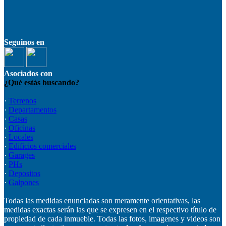
Seguinos en
Asociados con
¿Qué estás buscando?
·
Terrenos
·
Departamentos
·
Casas
·
Oficinas
·
Locales
·
Edificios comerciales
·
Garages
·
PHs
·
Depositos
·
Galpones
Todas las medidas enunciadas son meramente orientativas, las
medidas exactas serán las que se expresen en el respectivo título de
propiedad de cada inmueble. Todas las fotos, imagenes y videos son