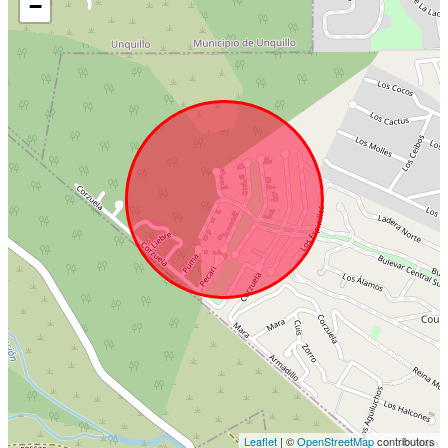
−
Leaflet
| ©
OpenStreetMap
contributors