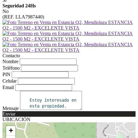
Sí
Seguridad 24Hs
No
(REF. LLA7987440)
Contacto
Nombre
Teléfono
PIN
Celular
Email
Mensaje
Enviar
UBICACIÓN
+