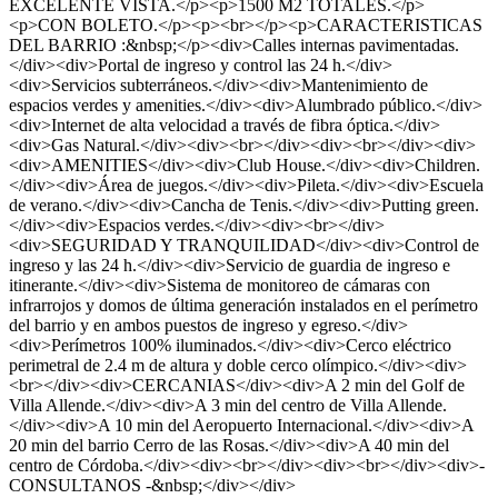
EXCELENTE VISTA.</p><p>1500 M2 TOTALES.</p>
<p>CON BOLETO.</p><p><br></p><p>CARACTERISTICAS
DEL BARRIO :&nbsp;</p><div>Calles internas pavimentadas.
</div><div>Portal de ingreso y control las 24 h.</div>
<div>Servicios subterráneos.</div><div>Mantenimiento de
espacios verdes y amenities.</div><div>Alumbrado público.</div>
<div>Internet de alta velocidad a través de fibra óptica.</div>
<div>Gas Natural.</div><div><br></div><div><br></div><div>
<div>AMENITIES</div><div>Club House.</div><div>Children.
</div><div>Área de juegos.</div><div>Pileta.</div><div>Escuela
de verano.</div><div>Cancha de Tenis.</div><div>Putting green.
</div><div>Espacios verdes.</div><div><br></div>
<div>SEGURIDAD Y TRANQUILIDAD</div><div>Control de
ingreso y las 24 h.</div><div>Servicio de guardia de ingreso e
itinerante.</div><div>Sistema de monitoreo de cámaras con
infrarrojos y domos de última generación instalados en el perímetro
del barrio y en ambos puestos de ingreso y egreso.</div>
<div>Perímetros 100% iluminados.</div><div>Cerco eléctrico
perimetral de 2.4 m de altura y doble cerco olímpico.</div><div>
<br></div><div>CERCANIAS</div><div>A 2 min del Golf de
Villa Allende.</div><div>A 3 min del centro de Villa Allende.
</div><div>A 10 min del Aeropuerto Internacional.</div><div>A
20 min del barrio Cerro de las Rosas.</div><div>A 40 min del
centro de Córdoba.</div><div><br></div><div><br></div><div>-
CONSULTANOS -&nbsp;</div></div>