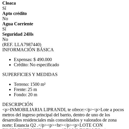
Cloaca
Sí
Apto crédito
No
Agua Corriente
Sí
Seguridad 24Hs
No
(REF. LLA7987440)
INFORMACIÓN BÁSICA
Expensas: $ 490.000
Crédito: No especificado
SUPERFICIES Y MEDIDAS
Terreno: 1500 m²
Frente: 25 m
Fondo: 20 m
DESCRIPCIÓN
<p>INMOBILIARIA LIPRANDI, te ofrece:</p><p>Lote a pocos
metros del ingreso principal del barrio, dentro de uno de los
desarrollos residenciales más consolidados y valorados de zona
norte; Estancia Q2 .</p><p><br></p><p>LOTE CON